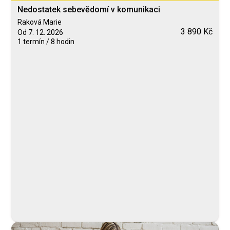
Nedostatek sebevědomí v komunikaci
Raková Marie
3 890 Kč
Od 7. 12. 2026
1 termín / 8 hodin
Blended Learning
calendar_today
7. 12. 2026
computer
Online
Neomezeně
Raková Marie