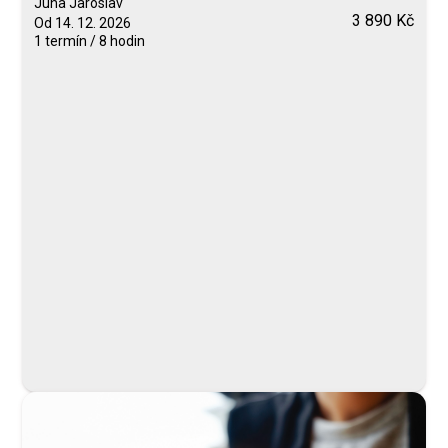
Juha Jaroslav
3 890 Kč
Od 14. 12. 2026
1 termín / 8 hodin
Blended Learning
calendar_today
14. 12. 2026
computer
Online
Neomezeně
Juha Jaroslav