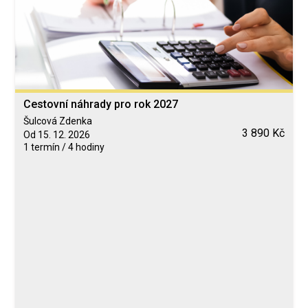
Cestovní náhrady pro rok 2027
Šulcová Zdenka
3 890 Kč
Od 15. 12. 2026
1 termín / 4 hodiny
Blended Learning
calendar_today
15. 12. 2026
computer
Online
Neomezeně