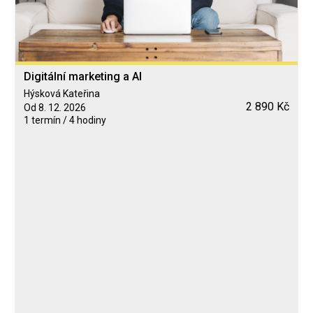
Digitální marketing a AI
Hýsková Kateřina
2 890 Kč
Od 8. 12. 2026
1 termín / 4 hodiny
Blended Learning
calendar_today
8. 12. 2026
computer
Online
Neomezeně
Hýsková Kateřina