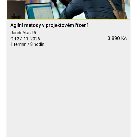
Agilní metody v projektovém řízení
Jandečka Jiří
3 890 Kč
Od 27. 11. 2026
1 termín / 8 hodin
Blended Learning
calendar_today
27. 11. 2026
computer
Online
Neomezeně
Jandečka Jiří