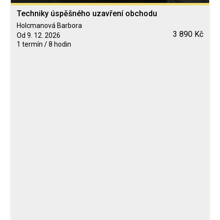
Techniky úspěšného uzavření obchodu
Holcmanová Barbora
3 890 Kč
Od 9. 12. 2026
1 termín / 8 hodin
Blended Learning
calendar_today
9. 12. 2026
person
Prezenční
Neomezeně
Holcmanová Barbora