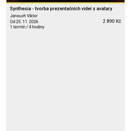
Synthesia - tvorba prezentačních videí s avatary
Janouch Viktor
2 890 Kč
Od 25. 11. 2026
1 termín / 4 hodiny
Blended Learning
calendar_today
25. 11. 2026
computer
Online
Neomezeně
Janouch Viktor