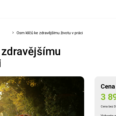
matika
Osm klíčů ke zdravějšímu životu v práci
 zdravějšímu
i
Registrovat se
Cena
3 8
Přihlásit se
Cena bez 