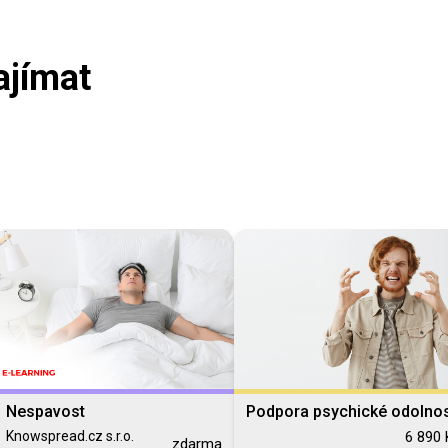
ajímat
Nespavost
Podpora psychické odolnos
Knowspread.cz s.r.o.
6 890 
zdarma