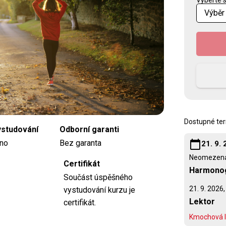
Vyberte s
Kontaktujte nás
Dostupné ter
ystudování
Odborní garanti
calendar_today
no
Bez garanta
21. 9.
Neomezená
Certifikát
Harmono
Součást úspěšného
21. 9. 2026,
vystudování kurzu je
Lektor
certifikát.
Kmochová 