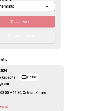
i termín
Koupit kurz
Zobrazit náhled
míny:
 2026
computer
Online
 kapacita
gram
 08:00 – 16:30, Online a Online
Ivana