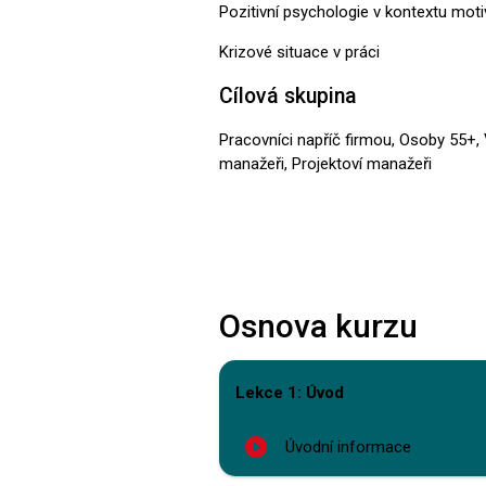
Pozitivní psychologie v kontextu mot
Krizové situace v práci
Cílová skupina
Pracovníci napříč firmou, Osoby 55+, 
manažeři, Projektoví manažeři
Osnova kurzu
Lekce 1: Úvod
play_circle_filled
Úvodní informace