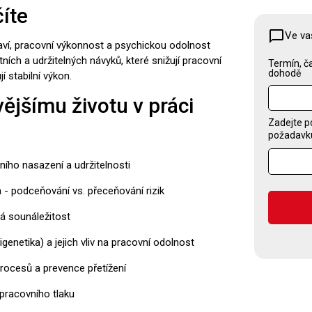
íte
chat_bubble_outline
Ve va
raví, pracovní výkonnost a psychickou odolnost
ch a udržitelných návyků, které snižují pracovní
Termín, ča
dohodě
í stabilní výkon.
ějšímu životu v práci
Zadejte p
požadavku,
ního nasazení a udržitelnosti
 - podceňování vs. přeceňování rizik
vá sounáležitost
igenetika) a jejich vliv na pracovní odolnost
ocesů a prevence přetížení
 pracovního tlaku