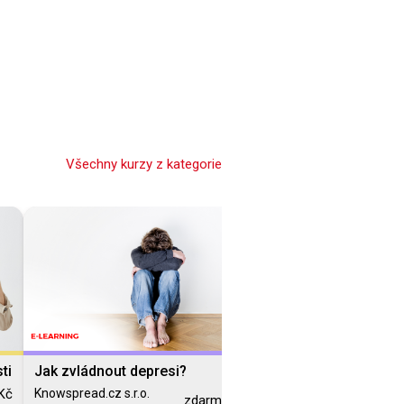
Všechny kurzy z kategorie
computer
Online
ti
Jak zvládnout depresi?
Mindfulness jako nástr
zvládání stresu na prac
Kč
Knowspread.cz s.r.o.
zdarma