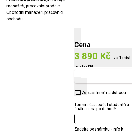
manažeři, pracovníci prodeje,
Obchodní manažeři, pracovníci
obchodu
Cena
3 890 Kč
za 1 míst
Cena bez DPH
Zobrazit náhled
chat_bubble_outline
Ve vaší firmě na dohodu
Termín, čas, počet studentů a
finální cena po dohodě
Zadejte poznámku - info k