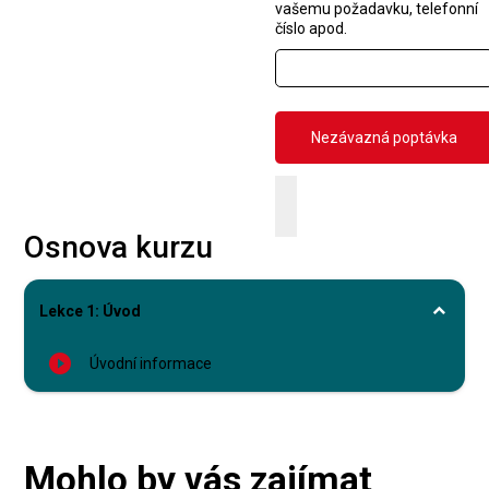
vašemu požadavku, telefonní
číslo apod.
Osnova kurzu
Lekce 1: Úvod
play_circle_filled
Úvodní informace
Mohlo by vás zajímat