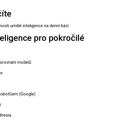
íte
nosti umělé inteligence na denní bázi.
eligence pro pokročilé
porovnání modelů
ce
 RobotGem (Google)
)
thesia