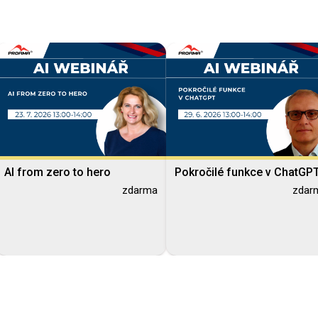
AI from zero to hero
Pokročilé funkce v ChatGP
zdarma
zdar
Blended Learning
Blended Learning