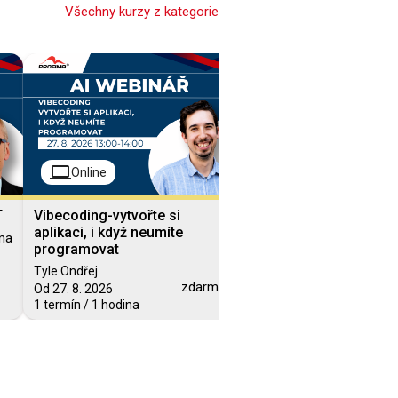
Všechny kurzy z kategorie
computer
Online
T
Vibecoding-vytvořte si
Jak se neztratit na soc
aplikaci, i když neumíte
sítích v době AI
ma
programovat
Tyle Ondřej
zdarma
Od 27. 8. 2026
1 termín / 1 hodina
Blended Learning