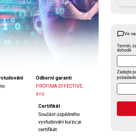
Kontaktujte nás
chat_bubble_outline
Ve va
Termín, ča
dohodě
Zadejte p
požadavku,
ystudování
Odborní garanti
no
PROFIMA EFFECTIVE,
s.r.o.
Certifikát
Součást úspěšného
vystudování kurzu je
certifikát.