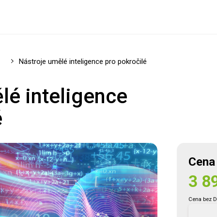
ce
Nástroje umělé inteligence pro pokročilé
lé inteligence
é
Registrovat se
Cena
3 8
Přihlásit se
Cena bez 