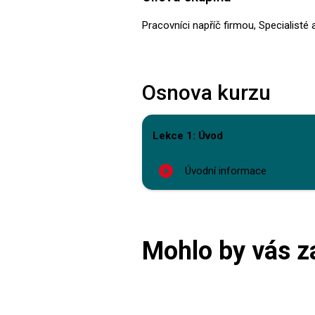
Pracovníci napříč firmou, Specialisté 
Osnova kurzu
Lekce 1: Úvod
play_circle_filled
Úvodní informace
Mohlo by vás z