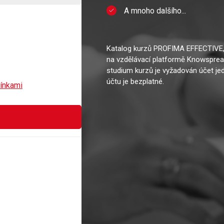
A mnoho dalšího...
Kontaktujte nás
Katalog kurzů PROFIMA EFFECTIVE, 
na vzdělávací platformě Knowspread
studium kurzů je vyžadován účet jed
účtu je bezplatné.
ínkami