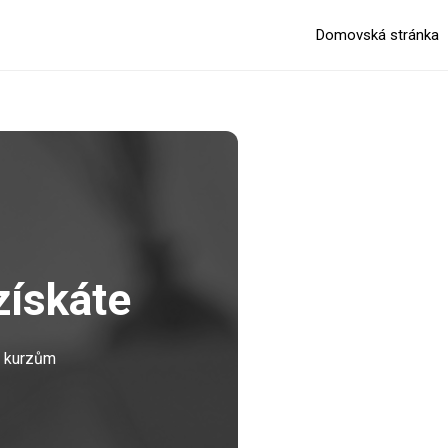
Domovská stránka
expand_more
získáte
m kurzům