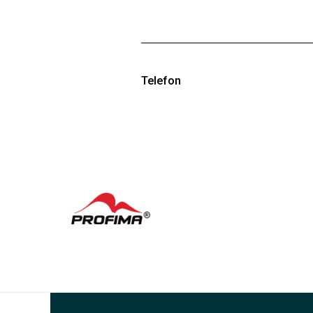
Jméno a příjmení se zobrazuje na cert
Můžete tedy dle své vůle uvést tituly 
budoucnu kdykoliv změnit ve svém pro
Telefon
Telefonní číslo doporučujeme uvést k
zapomenete heslo, systém vám nemá 
získat zpět přístup k účtu.
K
Č