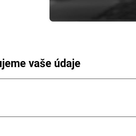
ujeme vaše údaje
na něj přihlašovací odkazy pokud zapomenete heslo). V Knowspreadu 
 kdykoliv změnit ve svém profilu.