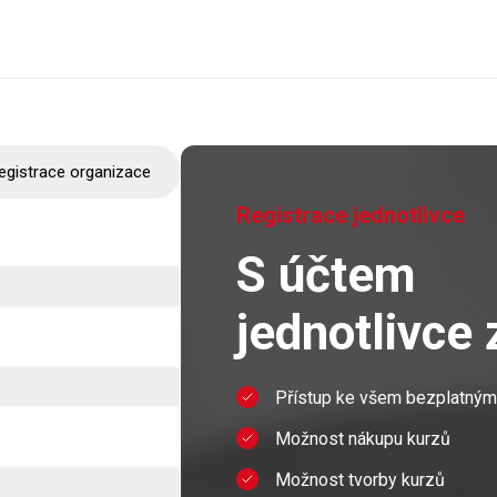
egistrace organizace
Registrace jednotlivce
S účtem
jednotlivce 
Registrovat se
Přístup ke všem bezplatný
Možnost nákupu kurzů
Přihlásit se
Možnost tvorby kurzů