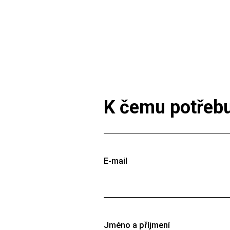
K čemu potřeb
E-mail
E-mail by měl být funkční (zasíláme 
identifikátor uživatele, ale můžete jej
Jméno a příjmení