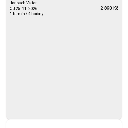
Janouch Viktor
2 890 Kč
Od 25. 11. 2026
1 termín / 4 hodiny
Blended Learning
calendar_today
25. 11. 2026
computer
Online
Neomezeně
Janouch Viktor