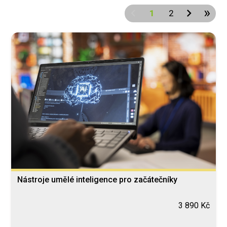
»
chevron_left
chevron_right
1
2
Nástroje umělé inteligence pro začátečníky
3 890 Kč