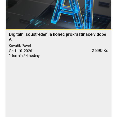
Digitální soustředění a konec prokrastinace v době
AI
Kovařík Pavel
2 890 Kč
Od 1. 10. 2026
1 termín / 4 hodiny
Blended Learning
calendar_today
1. 10. 2026
computer
Online
Neomezeně
Kovařík Pavel