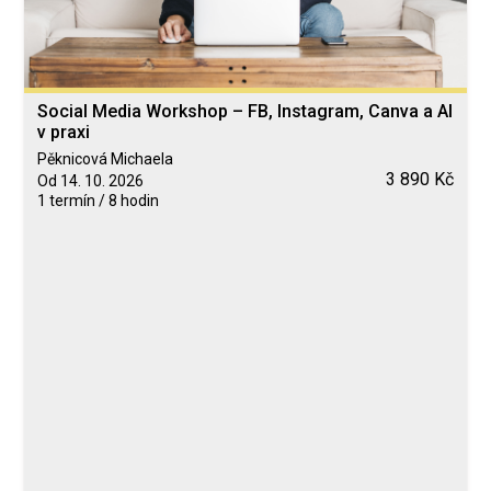
Social Media Workshop – FB, Instagram, Canva a AI
v praxi
Pěknicová Michaela
3 890 Kč
Od 14. 10. 2026
1 termín / 8 hodin
Blended Learning
calendar_today
14. 10. 2026
computer
Online
Neomezeně
Pěknicová Michaela