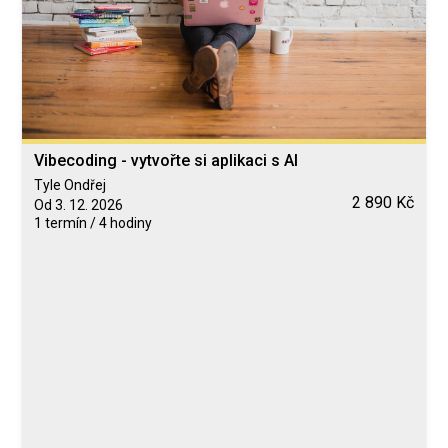
Vibecoding - vytvořte si aplikaci s AI
Tyle Ondřej
2 890 Kč
Od 3. 12. 2026
1 termín / 4 hodiny
Blended Learning
calendar_today
3. 12. 2026
computer
Online
Neomezeně
Tyle Ondřej