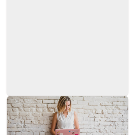
Kurz
Lekce 1: Úvod
Lekce 2: Lekce
Lekce 3: ChatGPT
Lekce 4: Praktické ukázky
Lekce 5: Závěr
Janouch Viktor