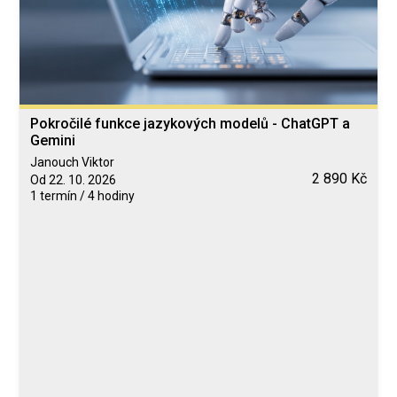
Pokročilé funkce jazykových modelů - ChatGPT a
Gemini
Janouch Viktor
2 890 Kč
Od 22. 10. 2026
1 termín / 4 hodiny
Blended Learning
calendar_today
22. 10. 2026
computer
Online
Neomezeně