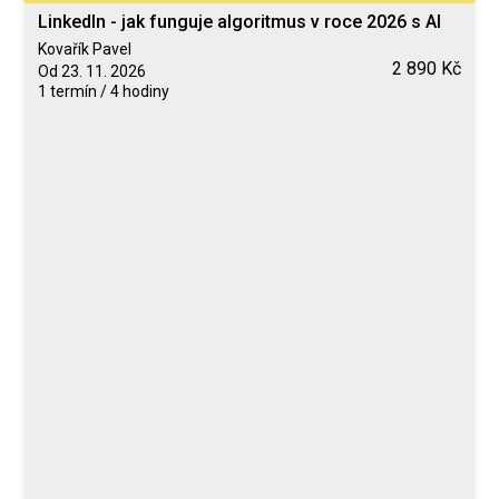
LinkedIn - jak funguje algoritmus v roce 2026 s AI
Kovařík Pavel
2 890 Kč
Od 23. 11. 2026
1 termín / 4 hodiny
Blended Learning
calendar_today
23. 11. 2026
computer
Online
Neomezeně
Kovařík Pavel