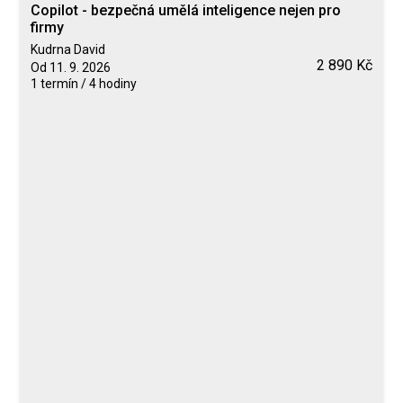
Copilot - bezpečná umělá inteligence nejen pro
firmy
Kudrna David
2 890 Kč
Od 11. 9. 2026
1 termín / 4 hodiny
Blended Learning
calendar_today
11. 9. 2026
computer
Online
Neomezeně
Kudrna David