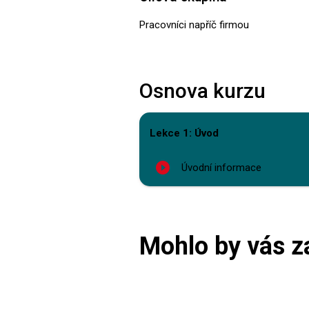
Pracovníci napříč firmou
Osnova kurzu
Lekce 1: Úvod
play_circle_filled
Úvodní informace
Mohlo by vás z