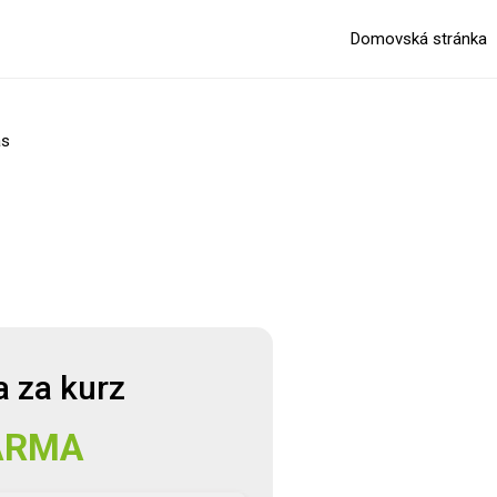
Domovská stránka
ás
expand_more
 za kurz
ARMA