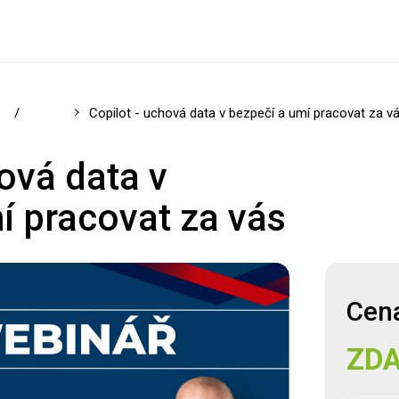
ce
/
Ostatní
Copilot - uchová data v bezpečí a umí pracovat za v
ová data v
í pracovat za vás
Registrovat se
Cena
ZD
Přihlásit se