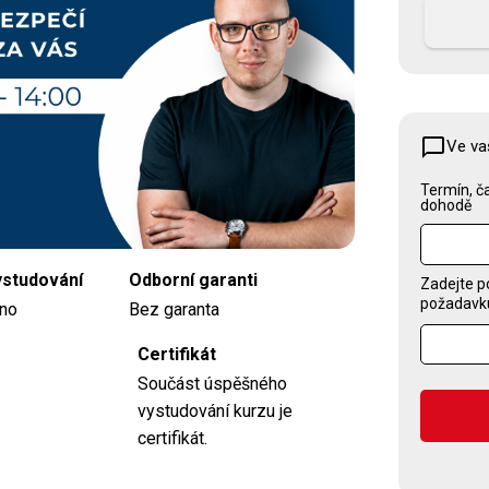
Kontaktujte nás
chat_bubble_outline
Ve va
Termín, ča
dohodě
ystudování
Odborní garanti
Zadejte p
požadavku,
no
Bez garanta
Certifikát
Součást úspěšného
vystudování kurzu je
certifikát.