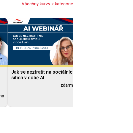
Všechny kurzy z kategorie
Jak se neztratit na sociálních
AI - Proč si ve firmách
sítích v době AI
nerozumíme a co s tím
zdarma
ma
Blended Learning
Blended Learning