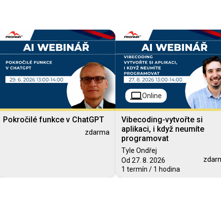
computer
Online
Pokročilé funkce v ChatGPT
Vibecoding-vytvořte si
aplikaci, i když neumíte
zdarma
programovat
Tyle Ondřej
zdar
Od 27. 8. 2026
1 termín / 1 hodina
Blended Learning