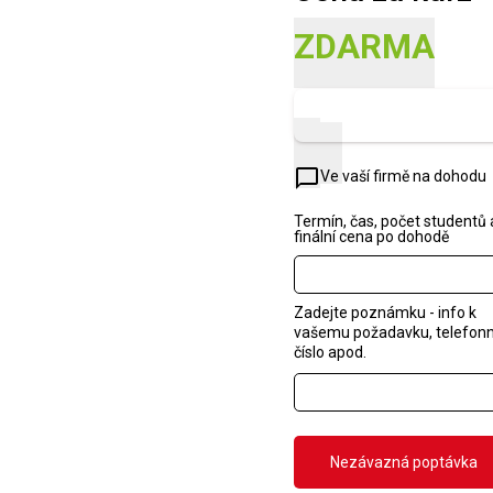
ZDARMA
Zobrazit náhled
chat_bubble_outline
Ve vaší firmě na dohodu
Termín, čas, počet studentů 
finální cena po dohodě
Zadejte poznámku - info k
vašemu požadavku, telefonn
číslo apod.