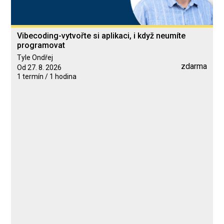
Vibecoding-vytvořte si aplikaci, i když neumíte
programovat
Tyle Ondřej
zdarma
Od 27. 8. 2026
1 termín / 1 hodina
Blended Learning
calendar_today
27. 8. 2026
computer
Online
Neomezeně
Tyle Ondřej