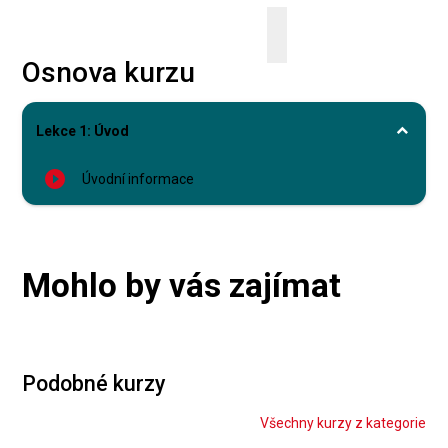
Osnova kurzu
Lekce 1: Úvod
play_circle_filled
Úvodní informace
Mohlo by vás zajímat
Podobné kurzy
Všechny kurzy z kategorie