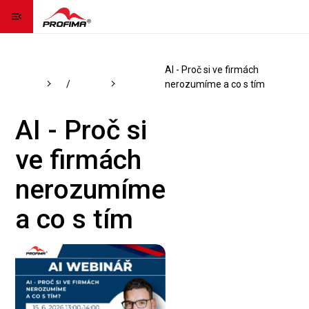
menu_open
Domovská stránka
home
Katalog
IT - umělá inteligence
AI - Proč si ve firmách
Kontaktujte nás
contact_page
kurzů
/
Ostatní
nerozumíme a co s tím
Jazyk
language
expand_more
AI - Proč si
ve firmách
Registrovat se
nerozumíme
Přihlásit se
a co s tím
Kontaktujte nás