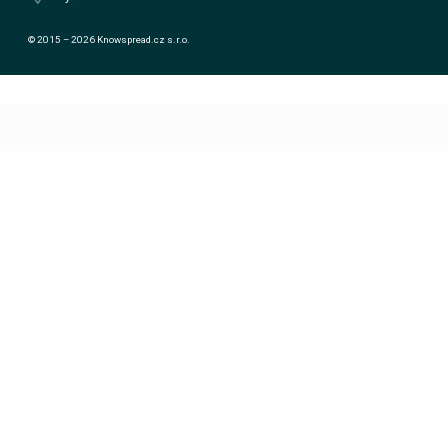
© 2015 – 2026 Knowspread.cz s.r.o.