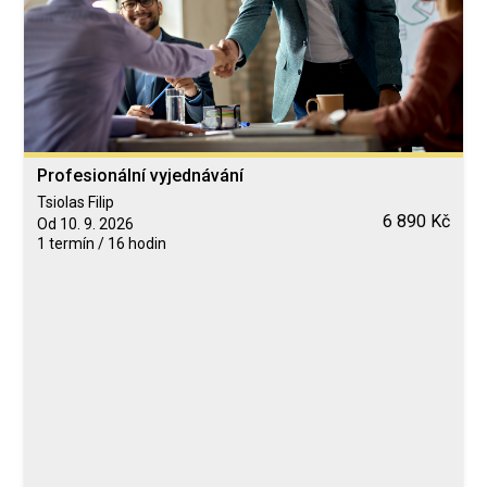
Profesionální vyjednávání
Tsiolas Filip
6 890 Kč
Od 10. 9. 2026
1 termín / 16 hodin
Blended Learning
calendar_today
10. 9. a 11. 9. 2026
person
Prezenční
Neomezeně
Tsiolas Filip