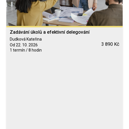
Zadávání úkolů a efektivní delegování
Dudková Kateřina
3 890 Kč
Od 22. 10. 2026
1 termín / 8 hodin
Blended Learning
calendar_today
22. 10. 2026
computer
Online
Neomezeně
Dudková Kateřina