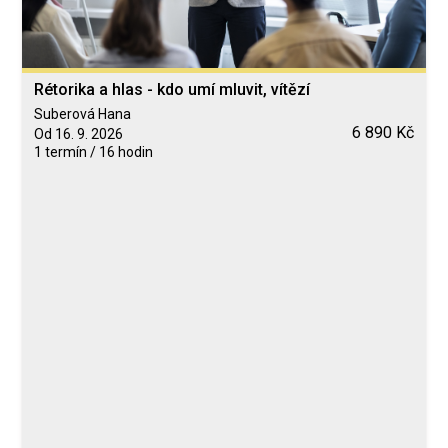
Rétorika a hlas - kdo umí mluvit, vítězí
Suberová Hana
6 890 Kč
Od 16. 9. 2026
1 termín / 16 hodin
Blended Learning
calendar_today
16. 9. a 17. 9. 2026
person
Prezenční
Neomezeně
Suberová Hana