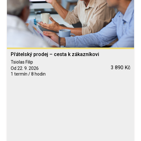
Přátelský prodej – cesta k zákazníkovi
Tsiolas Filip
3 890 Kč
Od 22. 9. 2026
1 termín / 8 hodin
Blended Learning
calendar_today
22. 9. 2026