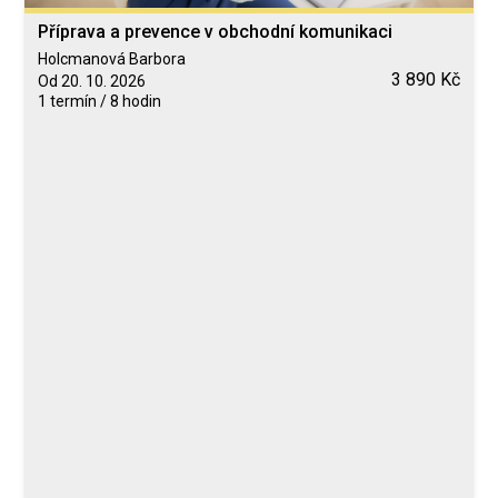
Příprava a prevence v obchodní komunikaci
Holcmanová Barbora
3 890 Kč
Od 20. 10. 2026
1 termín / 8 hodin
Blended Learning
calendar_today
20. 10. 2026
computer
Online
Neomezeně
Holcmanová Barbora