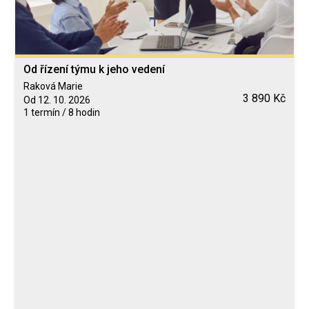
Od řízení týmu k jeho vedení
Raková Marie
3 890 Kč
Od 12. 10. 2026
1 termín / 8 hodin
Blended Learning
calendar_today
12. 10. 2026
computer
Online
Neomezeně
Raková Marie