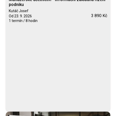
podniku
Kutáč Josef
3 890 Kč
Od 23. 9. 2026
1 termín / 8 hodin
Blended Learning
calendar_today
23. 9. 2026
computer
Online
Neomezeně
Kutáč Josef