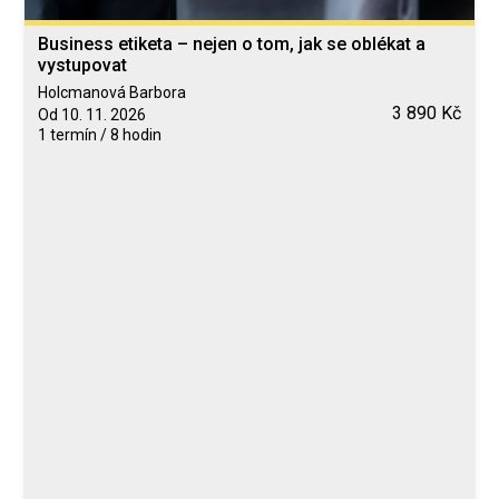
Business etiketa – nejen o tom, jak se oblékat a
vystupovat
Holcmanová Barbora
3 890 Kč
Od 10. 11. 2026
1 termín / 8 hodin
Blended Learning
calendar_today
10. 11. 2026
computer
Online
Neomezeně
Holcmanová Barbora