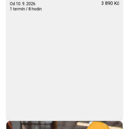
3 890 Kč
Od 10. 9. 2026
1 termín / 8 hodin
Blended Learning
calendar_today
10. 9. 2026
computer
Online
Neomezeně
Kotek Ivo