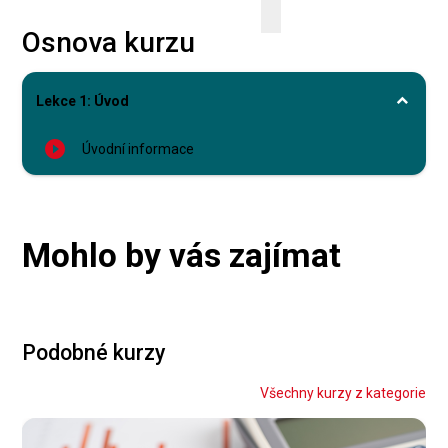
Osnova kurzu
Lekce 1: Úvod
play_circle_filled
Úvodní informace
Mohlo by vás zajímat
Podobné kurzy
Všechny kurzy z kategorie