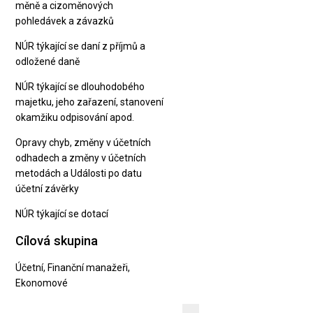
měně a cizoměnových
pohledávek a závazků
NÚR týkající se daní z příjmů a
odložené daně
NÚR týkající se dlouhodobého
majetku, jeho zařazení, stanovení
okamžiku odpisování apod.
Opravy chyb, změny v účetních
odhadech a změny v účetních
metodách a Události po datu
účetní závěrky
NÚR týkající se dotací
Cílová skupina
Účetní, Finanční manažeři,
Ekonomové