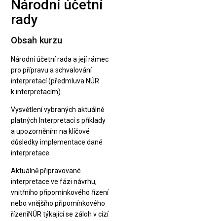
Národní účetní
rady
Obsah kurzu
Národní účetní rada a její rámec
pro přípravu a schvalování
interpretací (předmluva NÚR
k interpretacím).
Vysvětlení vybraných aktuálně
platných Interpretací s příklady
a upozorněním na klíčové
důsledky implementace dané
interpretace.
Aktuálně připravované
interpretace ve fázi návrhu,
vnitřního připomínkového řízení
nebo vnějšího připomínkového
řízeníNÚR týkající se záloh v cizí