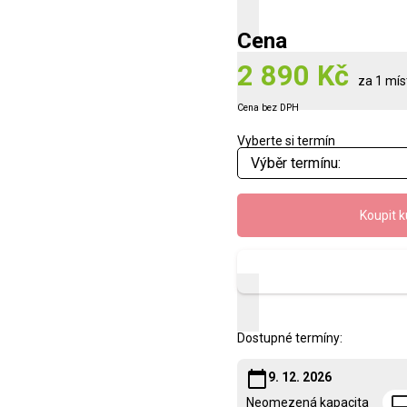
Cena
2 890 Kč
za 1 mís
Cena bez DPH
Vyberte si termín
Koupit k
Zobrazit
Dostupné termíny:
calendar_today
9. 12. 2026
comput
Neomezená kapacita