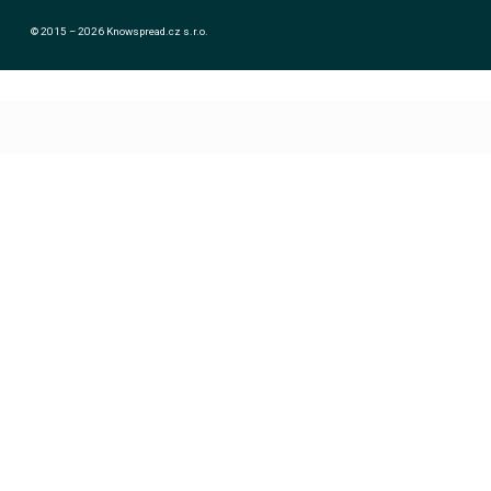
© 2015 – 2026 Knowspread.cz s.r.o.