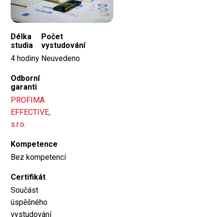
Délka
Počet
studia
vystudování
4 hodiny
Neuvedeno
Odborní
garanti
PROFIMA
EFFECTIVE,
s.r.o.
Kompetence
Bez kompetencí
Certifikát
Součást
úspěšného
vystudování