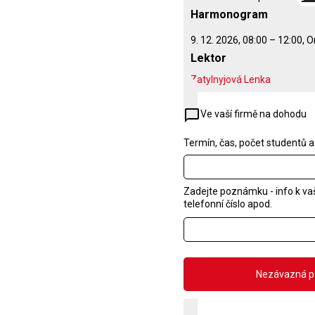
Harmonogram
9. 12. 2026, 08:00 – 12:00, O
Lektor
Zatylnyjová Lenka
chat_bubble_outline
Ve vaší firmě na dohodu
Termín, čas, počet studentů a
Zadejte poznámku - info k v
telefonní číslo apod.