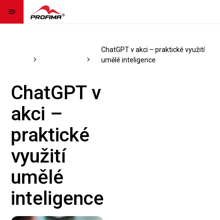
menu_open
Domovská stránka
home
Katalog
IT - umělá
ChatGPT v akci – praktické využití
Kontaktujte nás
contact_page
kurzů
inteligence
umělé inteligence
Jazyk
language
expand_more
ChatGPT v
akci –
Registrovat se
praktické
Přihlásit se
využití
Kontaktujte nás
umělé
inteligence