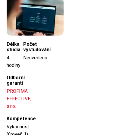
Délka
Počet
studia
vystudování
4
Neuvedeno
hodiny
Odborní
garanti
PROFIMA
EFFECTIVE,
s.r.o.
Kompetence
Výkonnost
(úroveň 1),