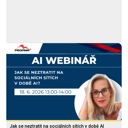
computer
Online
Neomezeně
Tyle Ondřej
Jak se neztratit na sociálních sítích v době AI