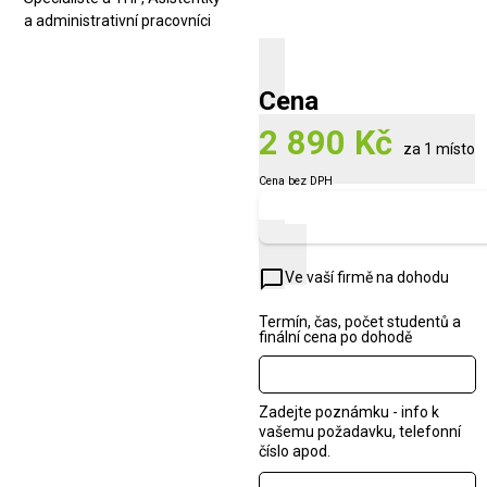
a administrativní pracovníci
Cena
2 890 Kč
za 1 místo
Cena bez DPH
Zobrazit náhled
chat_bubble_outline
Ve vaší firmě na dohodu
Termín, čas, počet studentů a
finální cena po dohodě
Zadejte poznámku - info k
vašemu požadavku, telefonní
číslo apod.