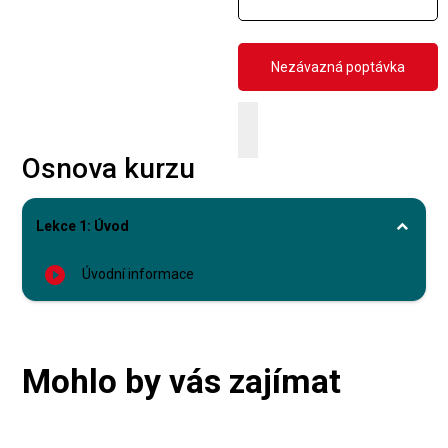
Osnova kurzu
Lekce 1: Úvod
play_circle_filled
Úvodní informace
Mohlo by vás zajímat