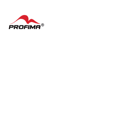
Kontakty
Často kladené dotazy
English
Nastavení cookies
Podmínky užívání
Facebook
LinkedIn
YouTube