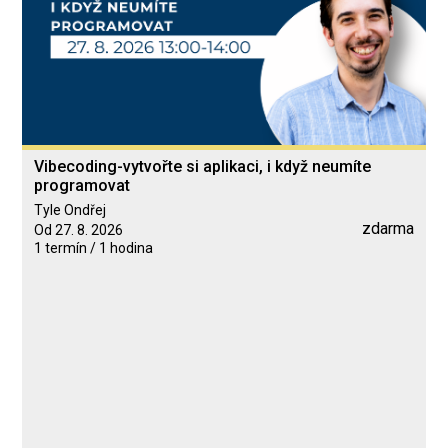
Vibecoding-vytvořte si aplikaci, i když neumíte
programovat
Tyle Ondřej
zdarma
Od 27. 8. 2026
1 termín / 1 hodina
Blended Learning
calendar_today
27. 8. 2026