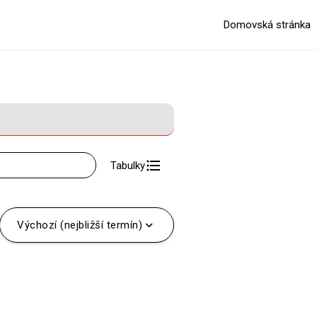
Domovská stránka
format_list_bulleted
Tabulky
expand_more
expand_more
Výchozí (nejbližší termín)