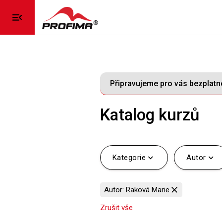
menu_open
home
Domovská stránka
Připravujeme pro vás bezplatné
contact_page
Kontaktujte nás
Katalog kurzů
language
Jazyk
expand_more
expand_more
Kategorie
Autor
close
Autor: Raková Marie
Zrušit vše