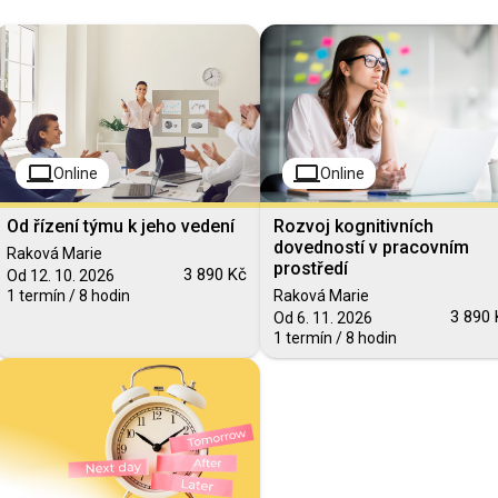
Kontaktujte nás
computer
computer
Online
Online
Od řízení týmu k jeho vedení
Rozvoj kognitivních
dovedností v pracovním
Raková Marie
prostředí
3 890 Kč
Od 12. 10. 2026
1 termín / 8 hodin
Raková Marie
3 890 
Od 6. 11. 2026
1 termín / 8 hodin
Blended Learning