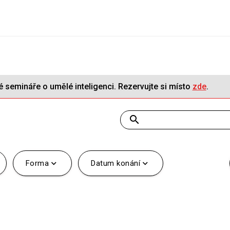
 semináře o umělé inteligenci. Rezervujte si místo
zde
.
search
expand_more
expand_more
Forma
Datum konání
Registrovat se
Přihlásit se