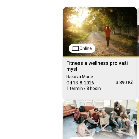
computer
Online
Fitness a wellness pro vaši
mysl
Raková Marie
3 890 Kč
Od 13. 8. 2026
1 termín / 8 hodin
Blended Learning