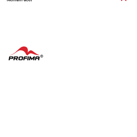
Účet v Knowspreadu si můžete bezplatně založit ať už jako
jednotlivec nebo organizace. Více zjistíte
zde
.
Kontakty
Často kladené dotazy
English
Nastavení cookies
Podmínky užívání
Facebook