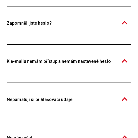
vzdělávací platformě Knowspread. Pro pořízení, studium a správu
kurzů je vyžadován účet jednotlivce nebo organizace. Založení účtu
je bezplatné.
Zapomněli jste heslo?
To vůbec nevadí, stačí se přihlásit pomocí e-mailu, na který Vám
zašleme přihlašovací odkaz. Na ten stačí kliknout a jste v aplikaci.
Heslo si pak můžete změnit ve svém profilu po kliknutí na Vaše
jméno vpravo nahoře.
K e-mailu nemám přístup a nemám nastavené heslo
V tomto případě kontaktujte naši podporu. Stačí napsat do našeho
chatu, nebo na
podpora@knowspread.com
a sdělit Vaše jméno,
příjmení a případně údaje z organizace, které jste členem (os. číslo,
pracoviště apod.). Můžete nám také zavolat na
+420 326 634 444
.
Nepamatuji si přihlašovací údaje
V tomto případě kontaktujte naši podporu. Stačí napsat do našeho
chatu, nebo na
podpora@knowspread.com
a sdělit Vaše jméno,
příjmení a případně údaje z organizace, které jste členem (os. číslo,
pracoviště apod.). Můžete nám také zavolat na
+420 326 634 444
.
Nemám účet