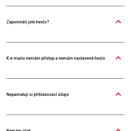
vzdělávací platformě Knowspread. Pro pořízení, studium a správu
kurzů je vyžadován účet jednotlivce nebo organizace. Založení účtu
je bezplatné.
Zapomněli jste heslo?
To vůbec nevadí, stačí se přihlásit pomocí e-mailu, na který Vám
zašleme přihlašovací odkaz. Na ten stačí kliknout a jste v aplikaci.
Heslo si pak můžete změnit ve svém profilu po kliknutí na Vaše
jméno vpravo nahoře.
K e-mailu nemám přístup a nemám nastavené heslo
V tomto případě kontaktujte naši podporu. Stačí napsat do našeho
chatu, nebo na
podpora@knowspread.com
a sdělit Vaše jméno,
příjmení a případně údaje z organizace, které jste členem (os. číslo,
pracoviště apod.). Můžete nám také zavolat na
+420 326 634 444
.
Nepamatuji si přihlašovací údaje
V tomto případě kontaktujte naši podporu. Stačí napsat do našeho
chatu, nebo na
podpora@knowspread.com
a sdělit Vaše jméno,
příjmení a případně údaje z organizace, které jste členem (os. číslo,
pracoviště apod.). Můžete nám také zavolat na
+420 326 634 444
.
Nemám účet