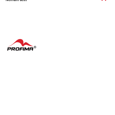
Účet v Knowspreadu si můžete bezplatně založit ať už jako
jednotlivec nebo organizace. Více zjistíte
zde
.
Kontakty
Často kladené dotazy
English
Nastavení cookies
Podmínky užívání
Facebook