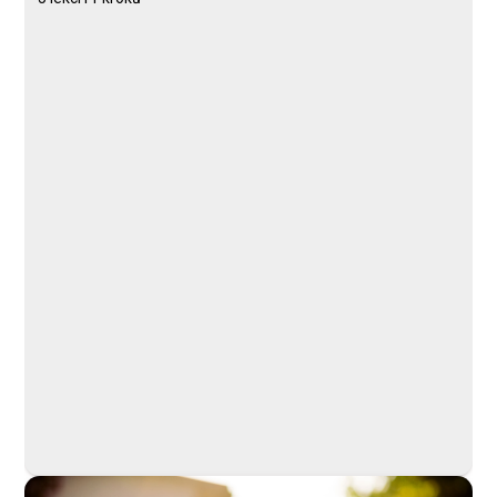
Kurz
Lekce 1: Úvod
Lekce 2: Komunikace
Lekce 3: Manipulace
Lekce 4: Jak se manipulaci bránit
Lekce 5: Závěr
PROFIMA EFFECTIVE, s.r.o.