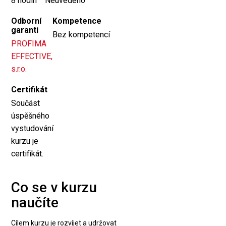
8 hodin
Neuvedeno
Odborní
Kompetence
garanti
Bez kompetencí
PROFIMA
EFFECTIVE,
s.r.o.
Certifikát
Součást
úspěšného
vystudování
kurzu je
certifikát.
Co se v kurzu
naučíte
Cílem kurzu je rozvíjet a udržovat