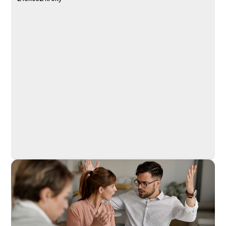
Kurz
Lekce 1: Ovládání Knowspread
Lekce 2: Home office s dětmi
Knowspread.cz s.r.o.