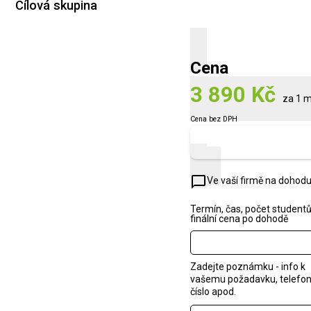
Cílová skupina
Cena
3 890 Kč
za 1 m
Cena bez DPH
Zobrazit náhled
chat_bubble_outline
Ve vaší firmě na dohod
Termín, čas, počet studentů
finální cena po dohodě
Zadejte poznámku - info k
vašemu požadavku, telefon
číslo apod.