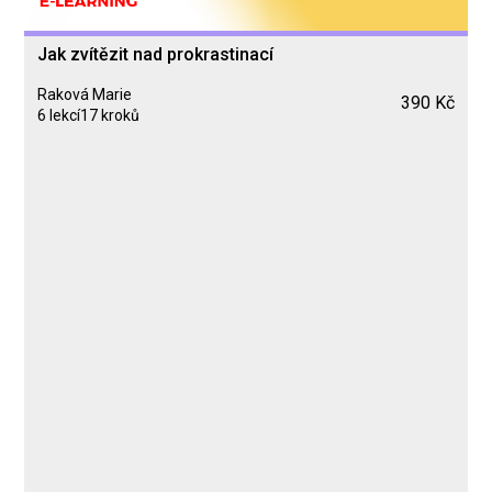
Jak zvítězit nad prokrastinací
Raková Marie
390 Kč
6 lekcí
17 kroků
Kurz
Lekce 1: Úvod k prokrastinaci
Lekce 2: Rozpoznání a analýza
Lekce 3: Jak porazit prokrastinaci?
Lekce 4: Koncentrace
Lekce 5: Tipy a triky
Lekce 6: Závěr a sebehodnocení
Raková Marie