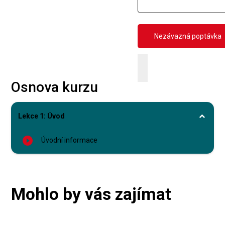
Osnova kurzu
Lekce 1: Úvod
play_circle_filled
Úvodní informace
Mohlo by vás zajímat