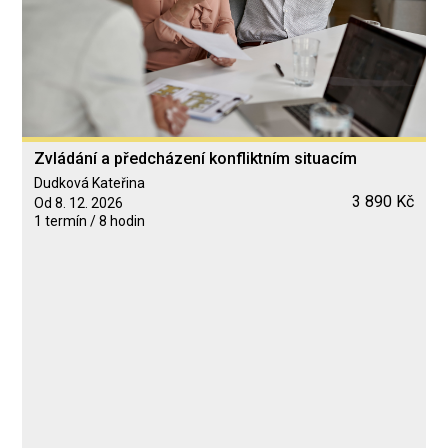
Zvládání a předcházení konfliktním situacím
Dudková Kateřina
3 890 Kč
Od 8. 12. 2026
1 termín / 8 hodin
Blended Learning
calendar_today
8. 12. 2026
computer
Online
Neomezeně