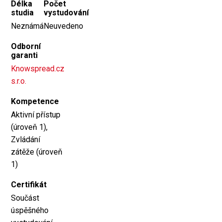
Délka
Počet
studia
vystudování
Neznámá
Neuvedeno
Odborní
garanti
Knowspread.cz
s.r.o.
Kompetence
Aktivní přístup
(úroveň 1),
Zvládání
zátěže (úroveň
1)
Certifikát
Součást
úspěšného