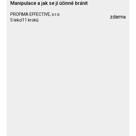
Manipulace a jak se jí účinně bránit
PROFIMA EFFECTIVE, s.r.o.
zdarma
5 lekcí
11 kroků
Kurz
Lekce 1: Úvod
Lekce 2: Komunikace
Lekce 3: Manipulace
Lekce 4: Jak se manipulaci bránit
Lekce 5: Závěr
PROFIMA EFFECTIVE, s.r.o.