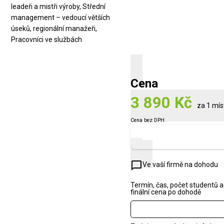
leadeři a mistři výroby, Střední
management – vedoucí větších
úseků, regionální manažeři,
Pracovníci ve službách
Cena
3 890 Kč
za 1 mís
Cena bez DPH
Zobrazit náhled
chat_bubble_outline
Ve vaší firmě na dohodu
Termín, čas, počet studentů a
finální cena po dohodě