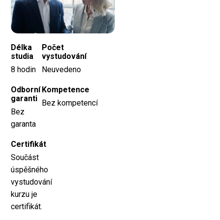
Délka
Počet
studia
vystudování
8 hodin
Neuvedeno
Odborní
Kompetence
garanti
Bez kompetencí
Bez
garanta
Certifikát
Součást
úspěšného
vystudování
kurzu je
certifikát.