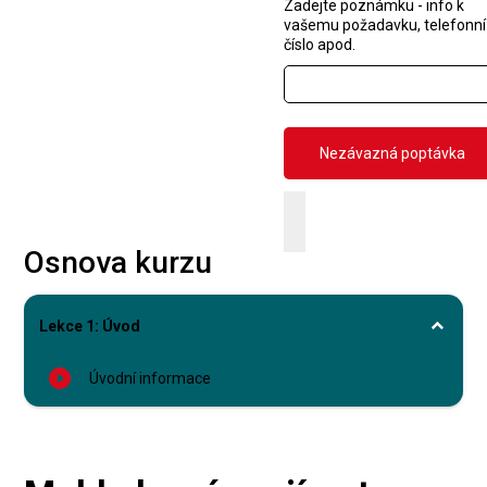
Zadejte poznámku - info k
vašemu požadavku, telefonní
číslo apod.
Osnova kurzu
Lekce 1: Úvod
play_circle_filled
Úvodní informace