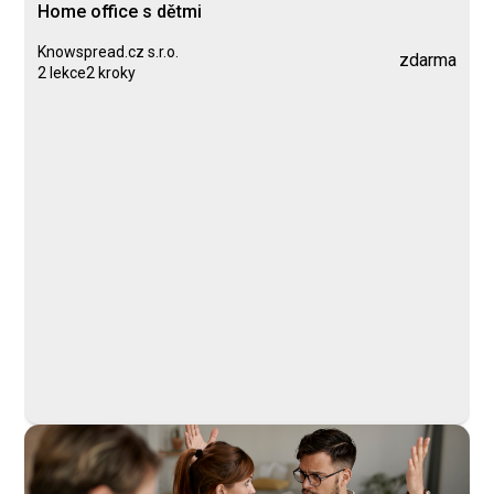
Home office s dětmi
Knowspread.cz s.r.o.
zdarma
2 lekce
2 kroky
Kurz
Lekce 1: Ovládání Knowspread
Lekce 2: Home office s dětmi
Knowspread.cz s.r.o.