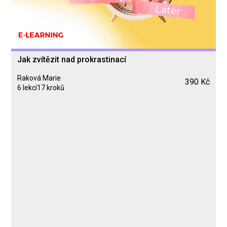
Jak zvítězit nad prokrastinací
Raková Marie
390 Kč
6 lekcí
17 kroků
Kurz
Lekce 1: Úvod k prokrastinaci
Lekce 2: Rozpoznání a analýza
Lekce 3: Jak porazit prokrastinaci?
Lekce 4: Koncentrace