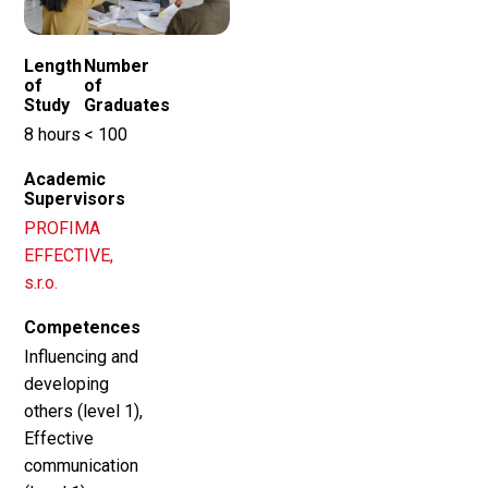
Length
Number
of
of
Study
Graduates
8 hours
< 100
Academic
Supervisors
PROFIMA
EFFECTIVE,
s.r.o.
Competences
Influencing and
developing
others (level 1),
Effective
communication