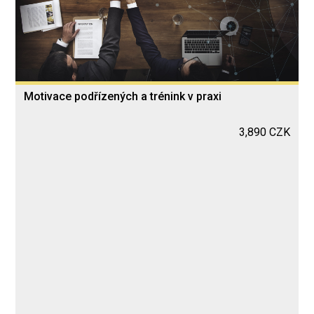
Motivace podřízených a trénink v praxi
3,890 CZK
Blended Learning
chat_bubble_outline
In your company by agreement
Date, time, number of students and final price
by agreement