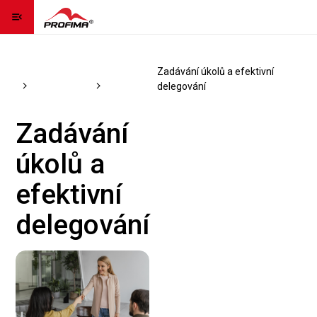
menu_open
Homepage
home
Course catalog
Management
Zadávání úkolů a efektivní
Contact us
contact_page
delegování
Language
language
expand_more
Zadávání
úkolů a
Sign Up
efektivní
Sign In
delegování
Contact us