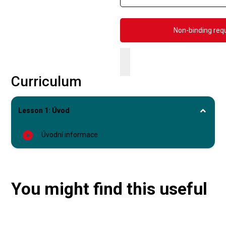
Curriculum
Lesson 1: Úvod
play_circle_filled
Úvodní informace
You might find this useful