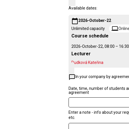
Available dates:
calendar_today
2026-October-22
computer
Onlin
Unlimited capacity
Course schedule
2026-October-22, 08:00 – 16:30
Lecturer
Dudková Kateřina
chat_bubble_outline
In your company by agreeme
Date, time, number of students an
agreement
Enter a note - info about your r
etc.