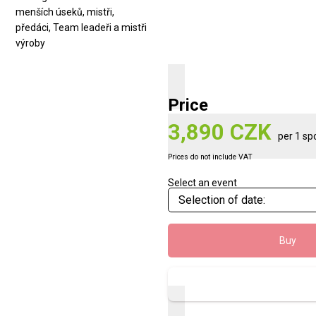
menších úseků, mistři,
předáci, Team leadeři a mistři
výroby
Price
3,890 CZK
per 1 sp
Prices do not include VAT
Select an event
Buy
Show prev