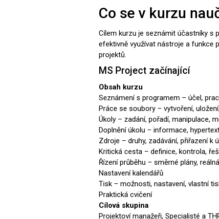
Co se v kurzu nauč
Cílem kurzu je seznámit účastníky s p
efektivně využívat nástroje a funkce 
projektů.
MS Project začínající
Obsah kurzu
Seznámení s programem – účel, pracov
Práce se soubory – vytvoření, uložení
Úkoly – zadání, pořadí, manipulace, mi
Doplnění úkolu – informace, hyperte
Zdroje – druhy, zadávání, přiřazení k 
Kritická cesta – definice, kontrola, ře
Řízení průběhu – směrné plány, reálná
Nastavení kalendářů
Tisk – možnosti, nastavení, vlastní tis
Praktická cvičení
Cílová skupina
Projektoví manažeři, Specialisté a T