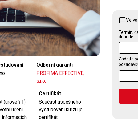
Kontaktujte nás
chat_bubble_outline
Ve va
Termín, ča
dohodě
Zadejte p
požadavku,
ystudování
Odborní garanti
no
PROFIMA EFFECTIVE,
s.r.o.
Certifikát
 (úroveň 1),
Součást úspěšného
votní učení
vystudování kurzu je
v informacích
certifikát.