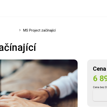
tové řízení
MS Project začínající
čínající
Cena
6 8
Registrovat se
Cena bez 
Přihlásit se