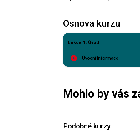
Osnova kurzu
Lekce 1: Úvod
play_circle_filled
Úvodní informace
Mohlo by vás z
Podobné kurzy