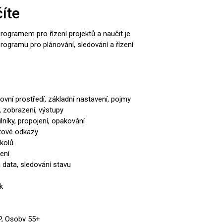
íte
rogramem pro řízení projektů a naučit je
programu pro plánování, sledování a řízení
ní prostředí, základní nastavení, pojmy
, zobrazení, výstupy
lníky, propojení, opakování
xtové odkazy
úkolů
šení
 data, sledování stavu
k
HP, Osoby 55+