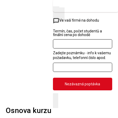
Zobrazit náhled
chat_bubble_outline
Ve vaší firmě na dohodu
Termín, čas, počet studentů a
finální cena po dohodě
Zadejte poznámku - info k vašemu
požadavku, telefonní číslo apod.
Osnova kurzu