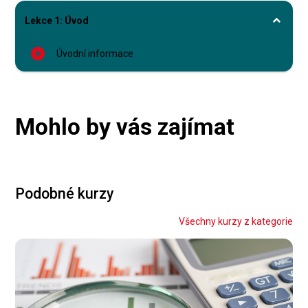
Lekce 1: Úvod
play_circle_filled
Úvodní informace
Mohlo by vás zajímat
Podobné kurzy
Všechny kurzy z kategorie