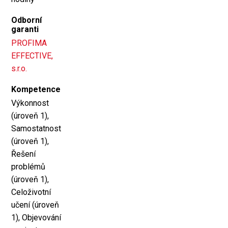
Odborní
garanti
PROFIMA
EFFECTIVE,
s.r.o.
Kompetence
Výkonnost
(úroveň 1),
Samostatnost
(úroveň 1),
Řešení
problémů
(úroveň 1),
Celoživotní
učení (úroveň
1), Objevování