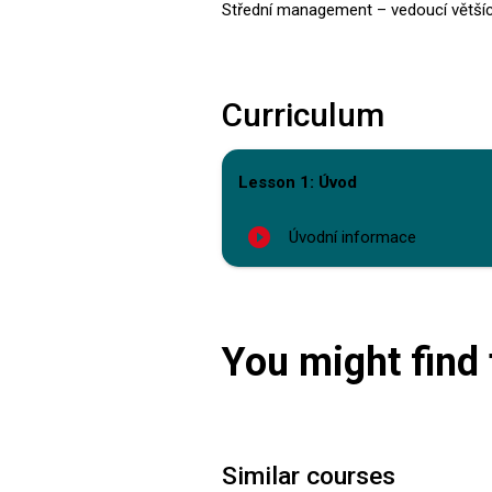
Střední management – vedoucí většíc
Curriculum
Lesson 1: Úvod
play_circle_filled
Úvodní informace
You might find 
Similar courses