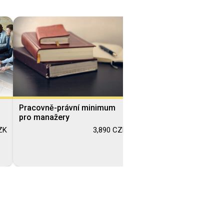
Pracovně-právní minimum
Smlouvy a veřejné zad
pro manažery
3,
ZK
3,890 CZK
Blended Learning
Blended Learning