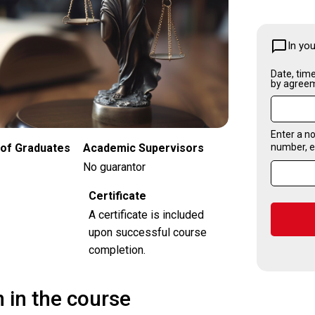
Contact us
chat_bubble_outline
In yo
Date, time
by agree
Enter a no
number, e
of Graduates
Academic Supervisors
No guarantor
Certificate
A certificate is included
upon successful course
completion.
n in the course