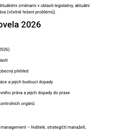
tuálními změnami v oblasti legislativy, aktuální
áva (včetně řešení problémů).
ovela 2026
2026)
astí
eobecný přehled
áce a jejich budoucí dopady
vního práva a jejich dopady do praxe
kontrolních orgánů
 management – ředitelé, strategičtí manažeři,