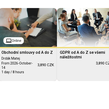
computer
Online
Obchodní smlouvy od A do Z
GDPR od A do Z se všemi
náležitostmi
Drdák Matej
3,890 C
From 2026-October-
3,890 CZK
14
1 day / 8 hours
Blended Learning
Blended Learning