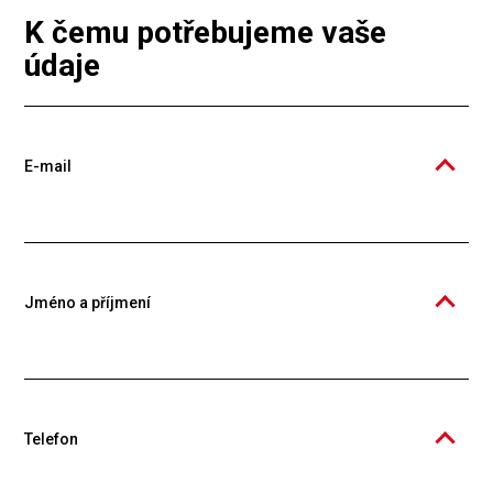
K čemu potřebujeme vaše
údaje
E-mail
E-mail by měl být funkční (zasíláme na něj přihlašovací odkazy pokud
zapomenete heslo). V Knowspreadu se e-mail používá jako hlavní
identifikátor uživatele, ale můžete jej kdykoliv změnit ve svém profilu.
Jméno a příjmení
Jméno a příjmení se zobrazuje na certifikátech. Používáme jedno
pole právě proto, abyste mohli ovlivnit to, co bude napsáno na
certifikátech. Můžete tedy dle své vůle uvést tituly a bude-li třeba i
střední jméno. Například Ing. Josef Novák, Ph.D., ale také J. Novák .
Telefon
Jméno můžete v budoucnu kdykoliv změnit ve svém profilu.
Telefonní číslo doporučujeme uvést kvůli případné podpoře.