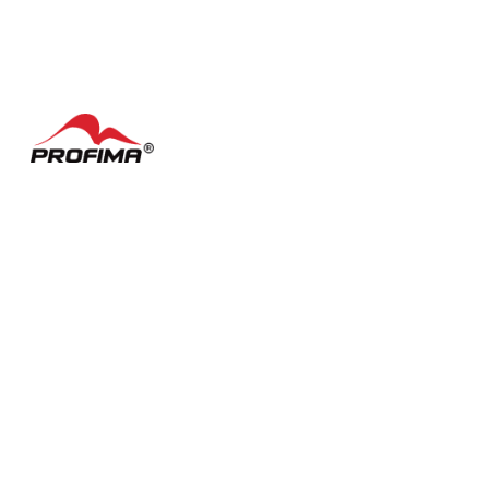
Nebudeme jej využívat pro marketingové účely. Pokud uvedete
chybný e-mail a zapomenete heslo, systém vám nemá kam zaslat
přihlašovací odkaz. S telefonním číslem máme možnost vás
kontaktovat a pomoct vám získat zpět přístup k účtu.
Kontakty
Často kladené dotazy
English
Nastavení cookies
Podmínky užívání
Facebook
LinkedIn