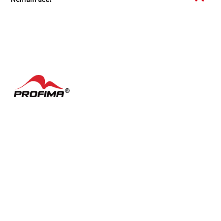
Účet v Knowspreadu si můžete bezplatně založit ať už jako
jednotlivec nebo organizace. Více zjistíte
zde
.
Kontakty
Často kladené dotazy
English
Nastavení cookies
Podmínky užívání
Facebook