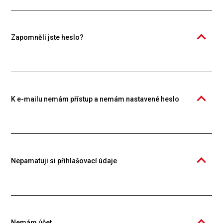
vzdělávací platformě Knowspread. Pro pořízení, studium a správu
kurzů je vyžadován účet jednotlivce nebo organizace. Založení účtu
je bezplatné.
Zapomněli jste heslo?
To vůbec nevadí, stačí se přihlásit pomocí e-mailu, na který Vám
zašleme přihlašovací odkaz. Na ten stačí kliknout a jste v aplikaci.
Heslo si pak můžete změnit ve svém profilu po kliknutí na Vaše
jméno vpravo nahoře.
K e-mailu nemám přístup a nemám nastavené heslo
V tomto případě kontaktujte naši podporu. Stačí napsat do našeho
chatu, nebo na
podpora@knowspread.com
a sdělit Vaše jméno,
příjmení a případně údaje z organizace, které jste členem (os. číslo,
pracoviště apod.). Můžete nám také zavolat na
+420 326 634 444
.
Nepamatuji si přihlašovací údaje
V tomto případě kontaktujte naši podporu. Stačí napsat do našeho
chatu, nebo na
podpora@knowspread.com
a sdělit Vaše jméno,
příjmení a případně údaje z organizace, které jste členem (os. číslo,
pracoviště apod.). Můžete nám také zavolat na
+420 326 634 444
.
Nemám účet