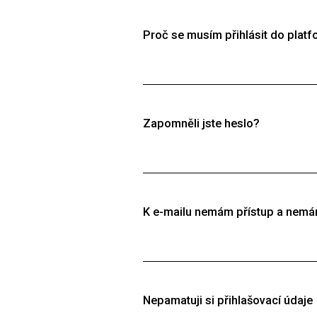
Proč se musím přihlásit do plat
Katalog kurzů PROFIMA EFFECTIVE, s.r
vyžadován účet jednotlivce nebo organ
Zapomněli jste heslo?
To vůbec nevadí, stačí se přihlásit po
můžete změnit ve svém profilu po kli
K e-mailu nemám přístup a nemá
V tomto případě kontaktujte naši po
případně údaje z organizace, které js
Nepamatuji si přihlašovací údaje