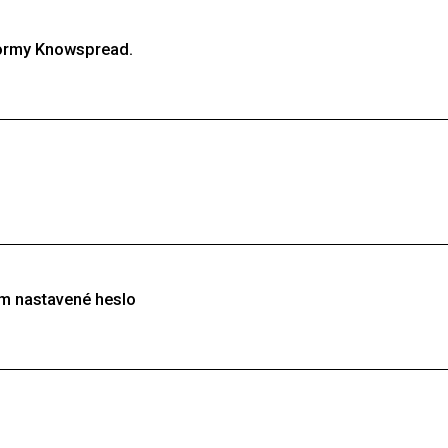
formy Knowspread.
.o. je provozován na vzdělávací platformě Knowspread. Pro pořízení
izace. Založení účtu je bezplatné.
mocí e-mailu, na který Vám zašleme přihlašovací odkaz. Na ten stačí kl
knutí na Vaše jméno vpravo nahoře.
m nastavené heslo
dporu. Stačí napsat do našeho chatu, nebo na
podpora@knowspread
te členem (os. číslo, pracoviště apod.). Můžete nám také zavolat na
+