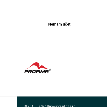
V tomto případě kontaktujte naši po
případně údaje z organizace, které js
Nemám účet
Účet v Knowspreadu si můžete bezplatn
K
Č
© 2015 – 2026 Knowspread.cz s.r.o.