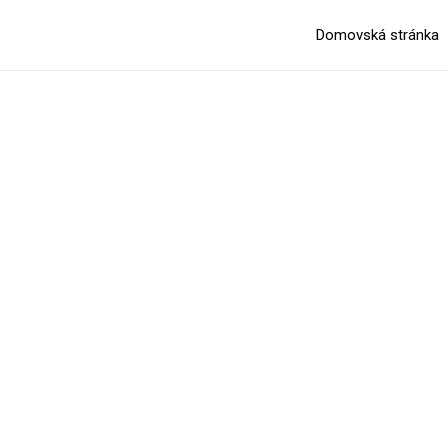
Domovská stránka
expand_more