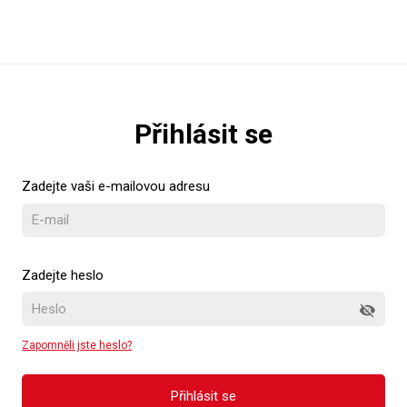
Přihlásit se
Zadejte vaši e-mailovou adresu
Zadejte heslo
Registrovat se
visibility_off
Zapomněli jste heslo?
Přihlásit se
Přihlásit se